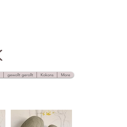
K
gewollt gerollt
Kokons
More